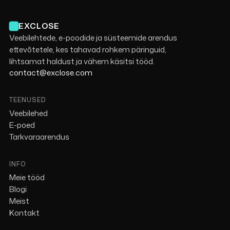
EXCLOSE
Veebilehtede, e-poodide ja süsteemide arendus
ettevõtetele, kes tahavad rohkem päringuid,
lihtsamat haldust ja vähem käsitsi tööd.
contact@exclose.com
TEENUSED
Veebilehed
E-poed
Tarkvaraarendus
INFO
Meie tööd
Blogi
Meist
Kontakt