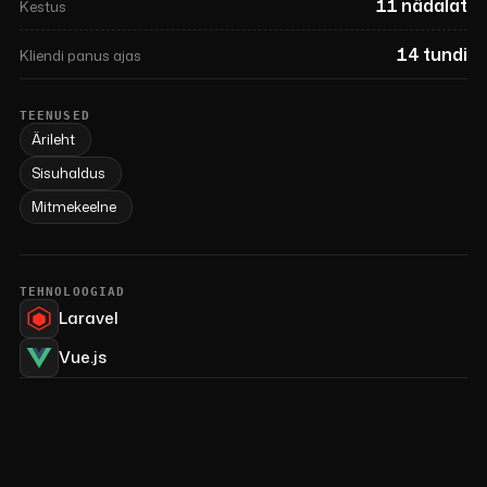
11 nädalat
Kestus
14 tundi
Kliendi panus ajas
TEENUSED
Ärileht
Sisuhaldus
Mitmekeelne
TEHNOLOOGIAD
Laravel
Vue.js