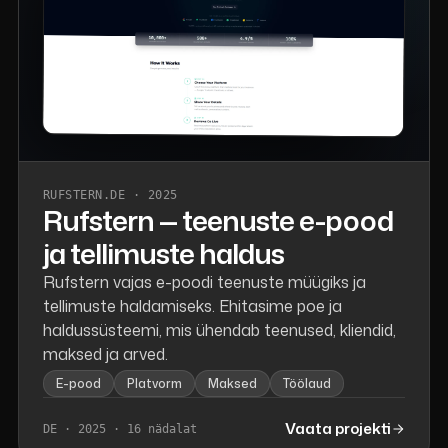
RUFSTERN.DE · 2025
Rufstern — teenuste e-pood
ja tellimuste haldus
Rufstern vajas e-poodi teenuste müügiks ja
tellimuste haldamiseks. Ehitasime poe ja
haldussüsteemi, mis ühendab teenused, kliendid,
maksed ja arved.
E-pood
Platvorm
Maksed
Töölaud
Vaata projekti
DE · 2025 · 16 nädalat