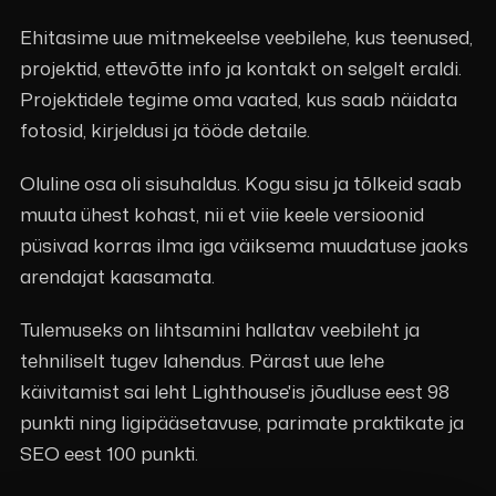
Ehitasime uue mitmekeelse veebilehe, kus teenused,
projektid, ettevõtte info ja kontakt on selgelt eraldi.
Projektidele tegime oma vaated, kus saab näidata
fotosid, kirjeldusi ja tööde detaile.
Oluline osa oli sisuhaldus. Kogu sisu ja tõlkeid saab
muuta ühest kohast, nii et viie keele versioonid
püsivad korras ilma iga väiksema muudatuse jaoks
arendajat kaasamata.
Tulemuseks on lihtsamini hallatav veebileht ja
tehniliselt tugev lahendus. Pärast uue lehe
käivitamist sai leht Lighthouse'is jõudluse eest 98
punkti ning ligipääsetavuse, parimate praktikate ja
SEO eest 100 punkti.