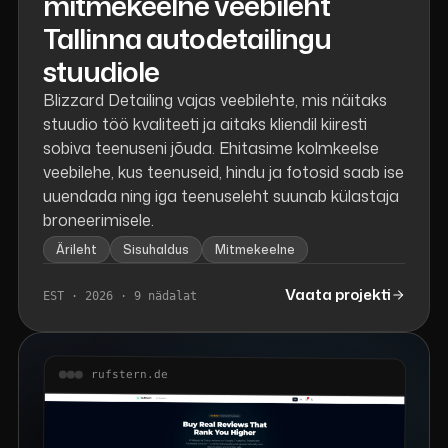
mitmekeelne veebileht
Tallinna autodetailingu
stuudiole
Blizzard Detailing vajas veebilehte, mis näitaks
stuudio töö kvaliteeti ja aitaks kliendil kiiresti
sobiva teenuseni jõuda. Ehitasime kolmkeelse
veebilehe, kus teenuseid, hindu ja fotosid saab ise
uuendada ning iga teenuseleht suunab külastaja
broneerimisele.
Ärileht
Sisuhaldus
Mitmekeelne
Vaata projekti
EST · 2026 · 9 nädalat
rufstern.de