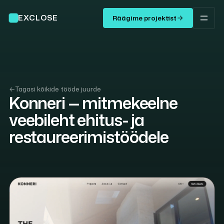
EXCLOSE
Räägime projektist
←
Tagasi kõikide tööde juurde
Konneri — mitmekeelne
veebileht ehitus- ja
restaureerimistöödele